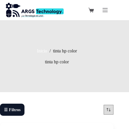
Saltar
al
Carro
contenido
de
compra
Inicio
/
tinta hp color
tinta hp color
☰ Filtros