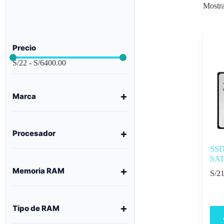
Mostra
Precio
S/
22
-
S/
6400.00
Marca
Procesador
SSD
SATA
Memoria RAM
S/
21
Tipo de RAM