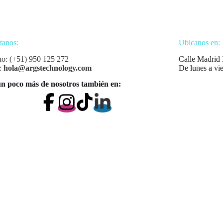
tanos:
Ubicanos en:
no: (+51) 950 125 272
Calle Madrid 
:
hola@argstechnology.com
De lunes a vi
n poco más de nosotros también en: