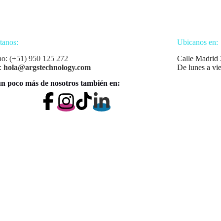
tanos:
Ubicanos en:
no: (+51) 950 125 272
Calle Madrid 
:
hola@argstechnology.com
De lunes a vi
n poco más de nosotros también en: