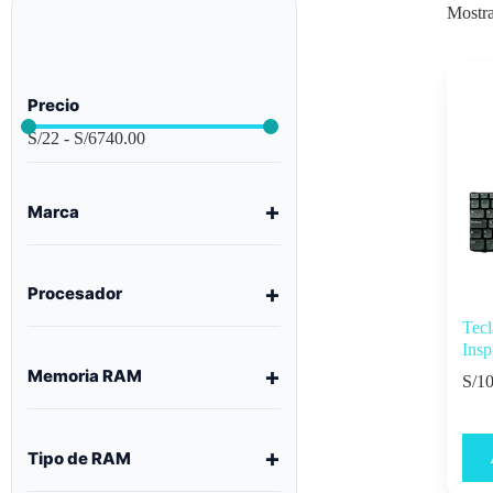
Mostra
Precio
S/
22
-
S/
6740.00
Marca
Procesador
Tecl
Ins
Memoria RAM
S/
10
Tipo de RAM