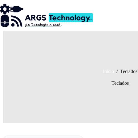
Saltar
al
contenido
Inicio
/
Teclados
Teclados