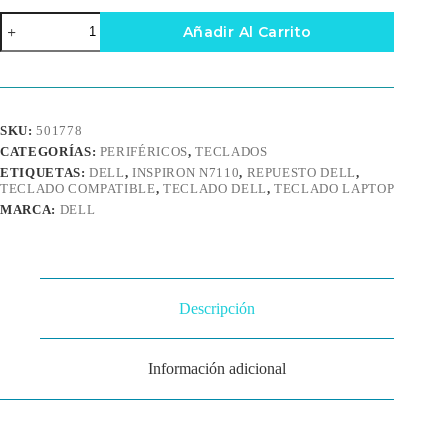
Teclado
Añadir Al Carrito
para
Laptop
Dell
Inspiron
N7110
cantidad
SKU:
501778
CATEGORÍAS:
PERIFÉRICOS
,
TECLADOS
ETIQUETAS:
DELL
,
INSPIRON N7110
,
REPUESTO DELL
,
TECLADO COMPATIBLE
,
TECLADO DELL
,
TECLADO LAPTOP
MARCA:
DELL
Descripción
Información adicional