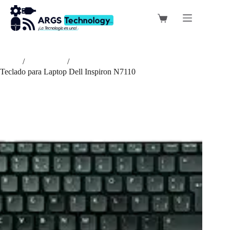
Saltar
al
Carro
contenido
de
compra
Inicio
/
Periféricos
/
Teclado para Laptop Dell Inspiron N7110