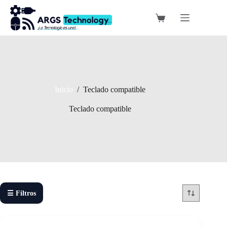
Saltar
al
Carro
contenido
de
compra
Inicio
/
Teclado compatible
Teclado compatible
☰ Filtros