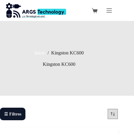
Saltar
al
Carro
contenido
de
compra
Inicio
/
Kingston KC600
Kingston KC600
☰ Filtros