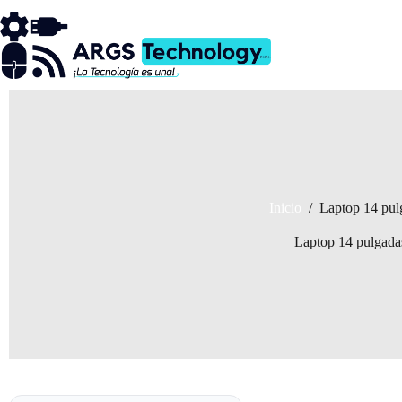
Saltar
al
contenido
Inicio
/
Laptop 14 pul
Laptop 14 pulgada