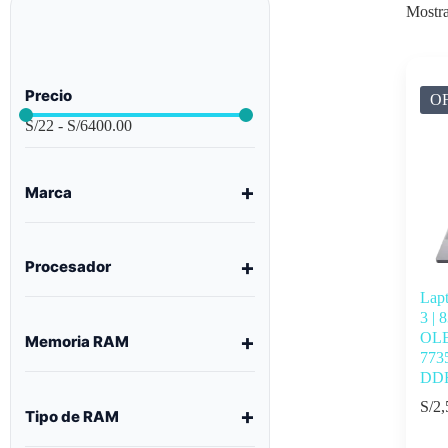
Mostra
Precio
O
S/
22
-
S/
6400.00
Marca
Procesador
Lap
3 |
OLE
Memoria RAM
773
DDR
S/
2,
Tipo de RAM