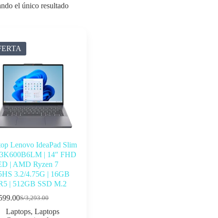
ndo el único resultado
FERTA
top Lenovo IdeaPad Slim
 83K600B6LM | 14″ FHD
D | AMD Ryzen 7
5HS 3.2/4.75G | 16GB
5 | 512GB SSD M.2
599.00
S/
3,293.00
El
El
precio
precio
Laptops
,
Laptops