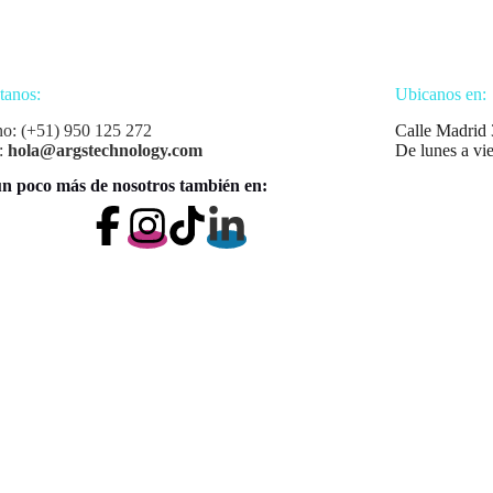
tanos:
Ubicanos en:
no: (+51) 950 125 272
Calle Madrid 
:
hola@argstechnology.com
De lunes a vi
n poco más de nosotros también en: