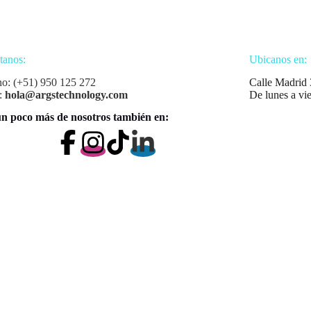
tanos:
Ubicanos en:
no: (+51) 950 125 272
Calle Madrid 
:
hola@argstechnology.com
De lunes a vi
n poco más de nosotros también en: