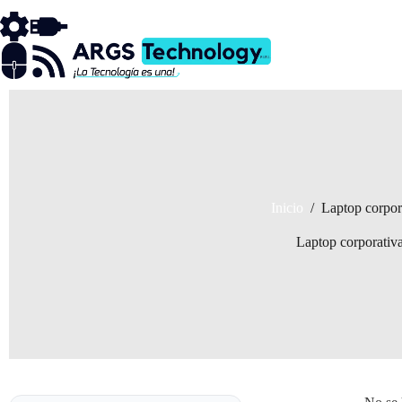
Saltar
al
contenido
Inicio
/
Laptop corpor
Laptop corporativ