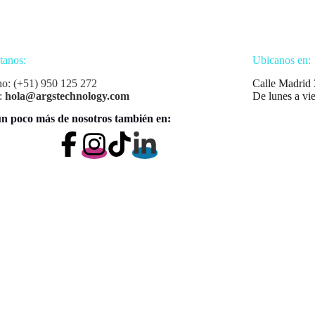
tanos:
Ubicanos en:
no: (+51) 950 125 272
Calle Madrid 
:
hola@argstechnology.com
De lunes a vi
n poco más de nosotros también en: