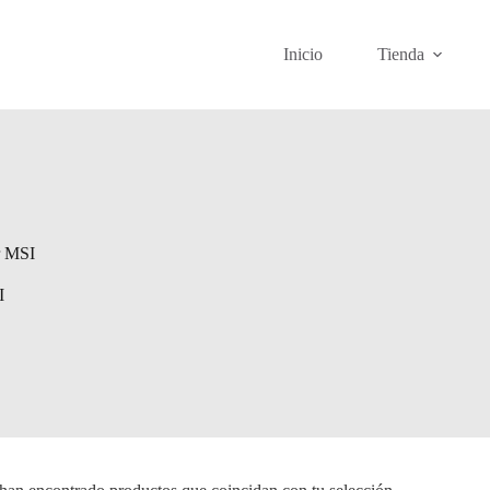
Inicio
Tienda
r MSI
I