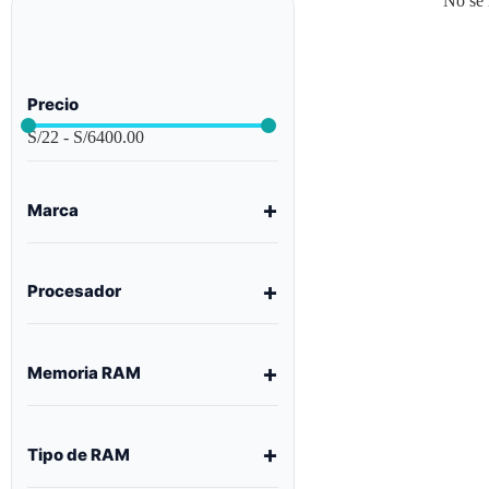
No se 
Precio
S/
22
-
S/
6400.00
Marca
Procesador
Memoria RAM
Tipo de RAM