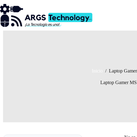
Saltar
al
contenido
Inicio
/
Laptop Game
Laptop Gamer MS