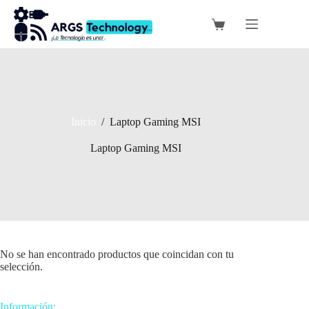
Saltar
al
Carro
contenido
de
compra
Inicio
/
Laptop Gaming MSI
Laptop Gaming MSI
No se han encontrado productos que coincidan con tu
selección.
Información: