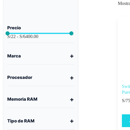
Mostra
Precio
S/
22
-
S/
6400.00
Marca
Procesador
Swi
Puer
Memoria RAM
S/
75
Tipo de RAM