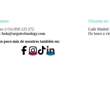
tanos:
Ubicanos en:
no: (+51) 950 125 272
Calle Madrid 
:
hola@argstechnology.com
De lunes a vi
n poco más de nosotros también en: