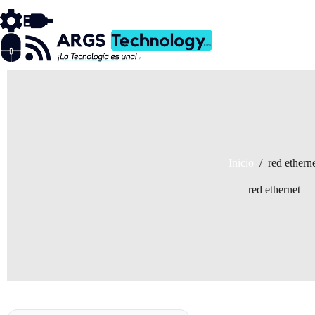
Saltar
al
contenido
Inicio
/
red ethern
red ethernet