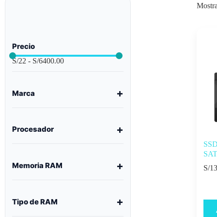
Mostra
Precio
S/
22
-
S/
6400.00
Marca
Procesador
SSD
SATA
Memoria RAM
S/
13
Tipo de RAM