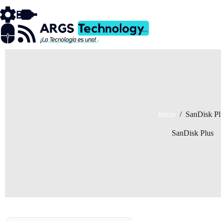
Saltar
al
contenido
Inicio
/
SanDisk Pl
SanDisk Plus