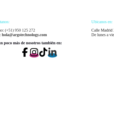
tanos:
Ubicanos en:
no: (+51) 950 125 272
Calle Madrid 
:
hola@argstechnology.com
De lunes a vi
n poco más de nosotros también en: