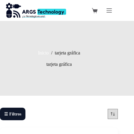
Saltar
al
Carro
contenido
de
compra
Inicio
/
tarjeta gráfica
tarjeta gráfica
☰ Filtros