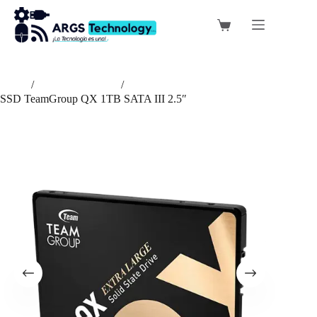
Saltar
al
Carro
contenido
de
compra
Inicio
/
Almacenamiento
/
SSD TeamGroup QX 1TB SATA III 2.5″