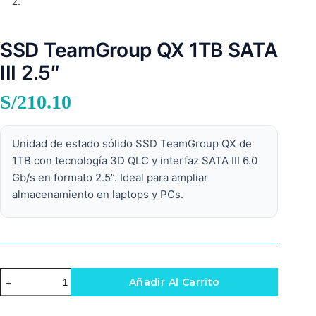
SSD TeamGroup QX 1TB SATA
III 2.5″
S/
210.10
Unidad de estado sólido SSD TeamGroup QX de
1TB con tecnología 3D QLC y interfaz SATA III 6.0
Gb/s en formato 2.5”. Ideal para ampliar
almacenamiento en laptops y PCs.
SSD
Añadir Al Carrito
TeamGroup
QX
1TB