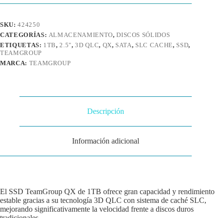
SATA
III
2.5"
SKU:
424250
cantidad
CATEGORÍAS:
ALMACENAMIENTO
,
DISCOS SÓLIDOS
ETIQUETAS:
1TB
,
2.5"
,
3D QLC
,
QX
,
SATA
,
SLC CACHE
,
SSD
,
TEAMGROUP
MARCA:
TEAMGROUP
Descripción
Información adicional
El SSD TeamGroup QX de 1TB ofrece gran capacidad y rendimiento
estable gracias a su tecnología 3D QLC con sistema de caché SLC,
mejorando significativamente la velocidad frente a discos duros
tradicionales.