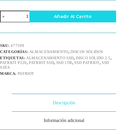
SSD
Añadir Al Carrito
Patriot
P220
1TB
SATA
III
2.5"
SKU:
477599
cantidad
CATEGORÍAS:
ALMACENAMIENTO
,
DISCOS SÓLIDOS
ETIQUETAS:
ALMACENAMIENTO SSD
,
DISCO SÓLIDO 2.5
,
PATRIOT P220
,
PATRIOT SSD
,
SSD 1TB
,
SSD PATRIOT
,
SSD
SATA
MARCA:
PATRIOT
Descripción
Información adicional