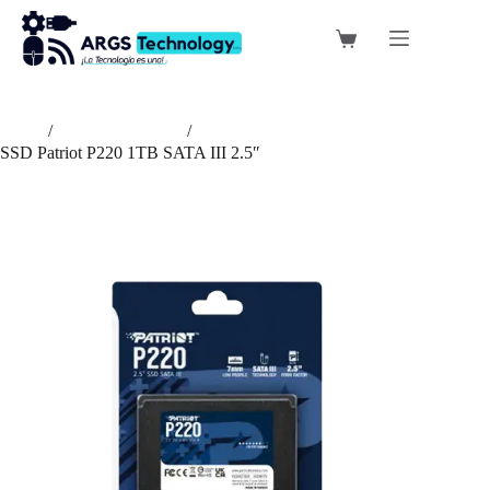
Saltar
al
Carro
contenido
de
compra
Inicio
/
Almacenamiento
/
SSD Patriot P220 1TB SATA III 2.5″