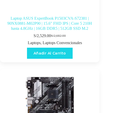
Laptop ASUS ExpertBook P1503CVA-S72381 |
90NX0881-M02P90 | 15.6″ FHD IPS | Core 5 210H
hasta 4.8GHz | 16GB DDR5 | 512GB SSD M.2
S/
2,529.00
S/
2,682.00
El
El
precio
precio
Laptops
,
Laptops Convencionales
original
actual
era:
es:
Añadir Al Carrito
S/2,682.00.
S/2,529.00.