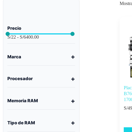
Mostra
Precio
S/
22
-
S/
6400.00
Marca
Procesador
Pla
B76
170
Memoria RAM
S/
49
Tipo de RAM