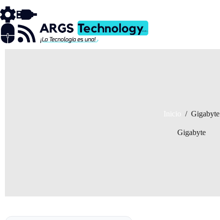
Saltar
al
contenido
Inicio
/
Gigabyte
Gigabyte