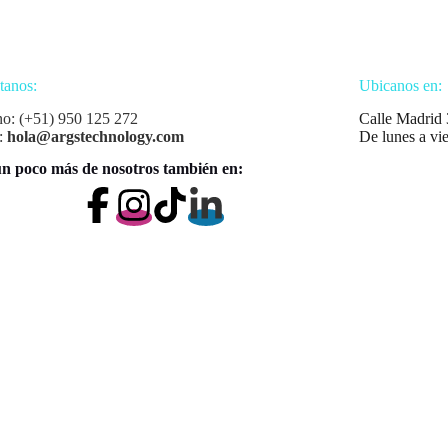
tanos:
Ubicanos en:
no: (+51) 950 125 272
Calle Madrid 
:
hola@argstechnology.com
De lunes a vi
n poco más de nosotros también en: