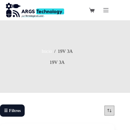
Saltar
al
Carro
contenido
de
compra
Inicio
/
19V 3A
19V 3A
☰ Filtros