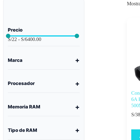
Mostra
Precio
S/
22
-
S/
6400.00
Marca
Procesador
Con
6A 
50
Memoria RAM
S/
38
Tipo de RAM