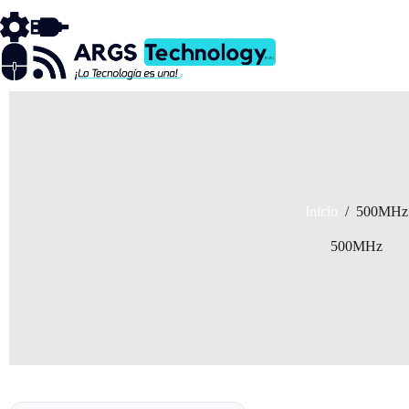
Saltar
al
contenido
Inicio
/
500MHz
500MHz