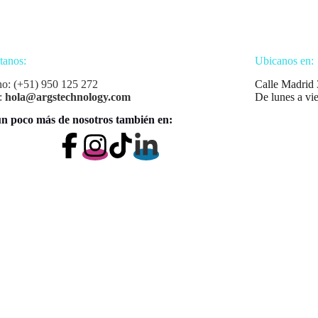
tanos:
Ubicanos en:
no: (+51) 950 125 272
Calle Madrid 
:
hola@argstechnology.com
De lunes a vi
n poco más de nosotros también en: