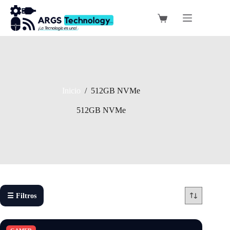
Saltar
al
Carro
contenido
de
compra
Inicio
/
512GB NVMe
512GB NVMe
☰ Filtros