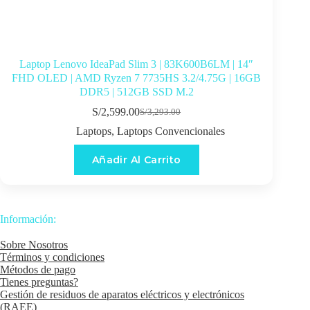
Laptop Lenovo IdeaPad Slim 3 | 83K600B6LM | 14″
FHD OLED | AMD Ryzen 7 7735HS 3.2/4.75G | 16GB
DDR5 | 512GB SSD M.2
S/
2,599.00
S/
3,293.00
El
El
precio
precio
Laptops
,
Laptops Convencionales
original
actual
era:
es:
Añadir Al Carrito
S/3,293.00.
S/2,599.00.
Información:
Sobre Nosotros
Términos y condiciones
Métodos de pago
Tienes preguntas?
Gestión de residuos de aparatos eléctricos y electrónicos
(RAEE)