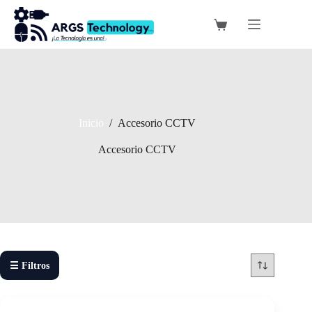
Saltar
al
Carro
contenido
de
compra
Inicio
/
Accesorio CCTV
Accesorio CCTV
☰ Filtros