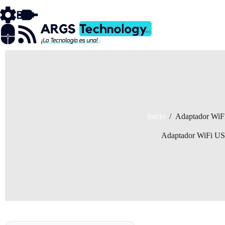
Saltar
al
contenido
Inicio
/
Adaptador Wi
Adaptador WiFi U