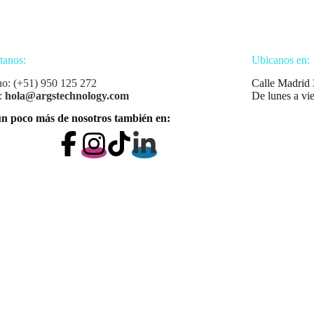
tanos:
Ubicanos en:
no: (+51) 950 125 272
Calle Madrid 
:
hola@argstechnology.com
De lunes a vi
n poco más de nosotros también en: