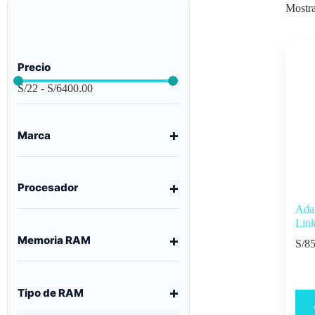
Mostra
Precio
S/
22
-
S/
6400.00
Marca
Procesador
Ada
Lin
Memoria RAM
S/
85
Tipo de RAM