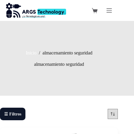
Saltar
al
Carro
contenido
de
compra
Inicio
/
almacenamiento seguridad
almacenamiento seguridad
☰ Filtros