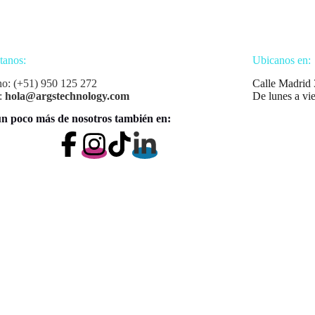
tanos:
Ubicanos en:
no: (+51) 950 125 272
Calle Madrid 
:
hola@argstechnology.com
De lunes a vi
n poco más de nosotros también en: