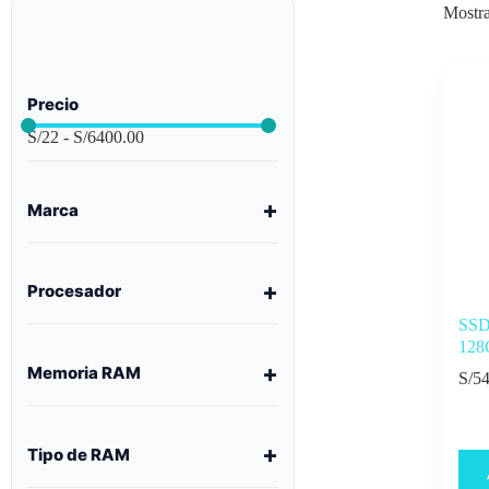
Mostra
Precio
S/
22
-
S/
6400.00
Marca
Procesador
SSD
128
Memoria RAM
S/
54
Tipo de RAM