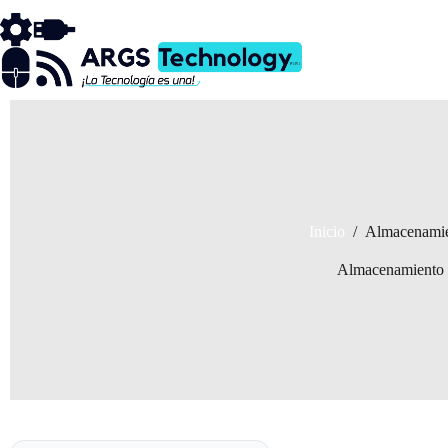
Saltar
al
contenido
Inicio
/
Almacenami
Almacenamiento