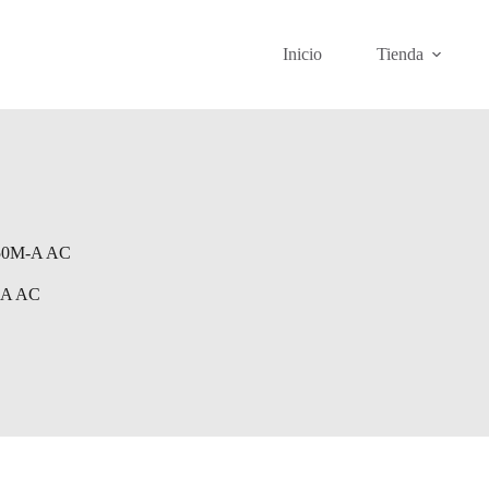
Inicio
Tienda
50M-A AC
-A AC