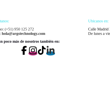
tanos:
Ubicanos en:
no: (+51) 950 125 272
Calle Madrid 
:
hola@argstechnology.com
De lunes a vi
n poco más de nosotros también en: