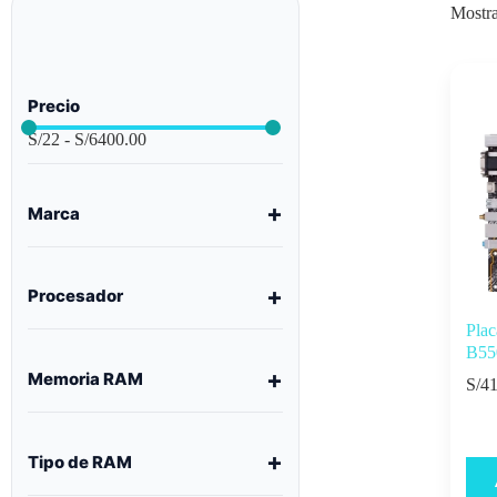
Mostra
Precio
S/
22
-
S/
6400.00
Marca
Procesador
Pla
B55
Memoria RAM
S/
41
Tipo de RAM