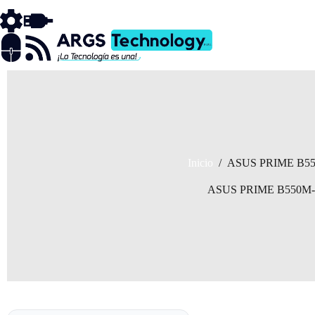
Saltar
al
contenido
Inicio
/
ASUS PRIME B5
ASUS PRIME B550M