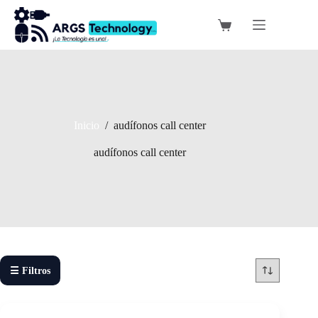
Saltar
al
Carro
contenido
de
compra
Inicio
/
audífonos call center
audífonos call center
☰ Filtros