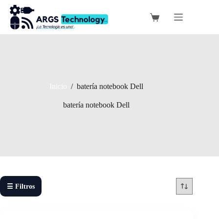
Saltar
al
Carro
contenido
de
compra
Inicio
/
batería notebook Dell
batería notebook Dell
☰ Filtros