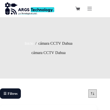
Saltar
al
Carro
contenido
de
compra
Inicio
/
cámara CCTV Dahua
cámara CCTV Dahua
☰ Filtros