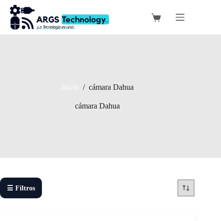
Saltar
al
Carro
contenido
de
compra
Inicio
/
cámara Dahua
cámara Dahua
☰ Filtros