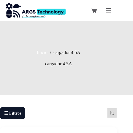
Saltar
al
Carro
contenido
de
compra
Inicio
/
cargador 4.5A
cargador 4.5A
☰ Filtros