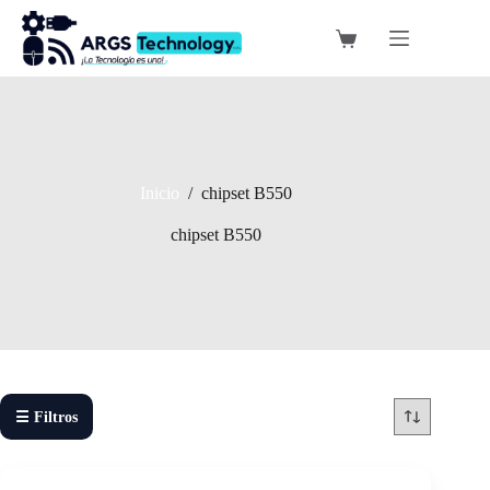
Saltar
al
Carro
contenido
de
compra
Inicio
/
chipset B550
chipset B550
☰ Filtros