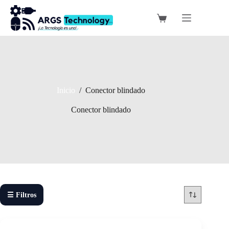
Saltar
al
Carro
contenido
de
compra
Inicio
/
Conector blindado
Conector blindado
☰ Filtros