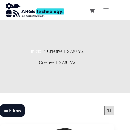
Saltar
al
Carro
contenido
de
compra
Inicio
/
Creative HS720 V2
Creative HS720 V2
☰ Filtros