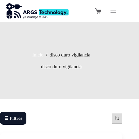
Saltar
al
Carro
contenido
de
compra
Inicio
/
disco duro vigilancia
disco duro vigilancia
☰ Filtros