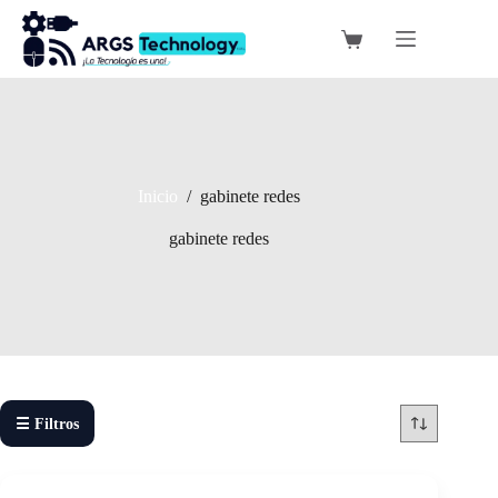
Saltar
al
Carro
contenido
de
compra
Inicio
/
gabinete redes
gabinete redes
☰ Filtros