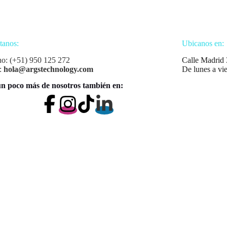
tanos:
Ubicanos en:
no: (+51) 950 125 272
Calle Madrid 
:
hola@argstechnology.com
De lunes a vi
n poco más de nosotros también en: