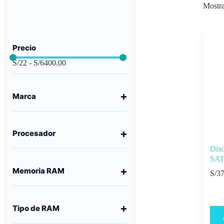
Mostra
Precio
S/
22
-
S/
6400.00
Marca
Procesador
Dis
SATA
Memoria RAM
S/
37
Tipo de RAM