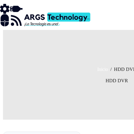
Saltar
al
contenido
Inicio
/
HDD DV
HDD DVR