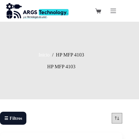
Saltar
al
Carro
contenido
de
compra
Inicio
/
HP MFP 4103
HP MFP 4103
☰ Filtros