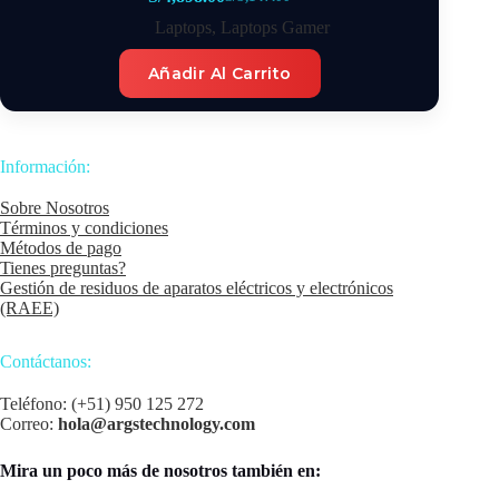
El
El
precio
precio
Laptops
,
Laptops Gamer
original
actual
era:
es:
Añadir Al Carrito
S/5,147.00.
S/4,898.00.
Información:
Sobre Nosotros
Términos y condiciones
Métodos de pago
Tienes preguntas?
Gestión de residuos de aparatos eléctricos y electrónicos
(RAEE)
Contáctanos:
Teléfono: (+51) 950 125 272
Correo:
hola@argstechnology.com
Mira un poco más de nosotros también en: