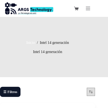
Saltar
al
Carro
contenido
de
compra
Inicio
/
Intel 14 generación
Intel 14 generación
☰ Filtros