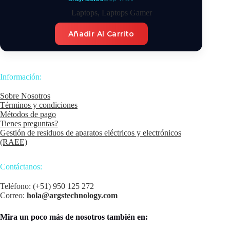
El
El
precio
precio
Laptops
,
Laptops Gamer
original
actual
era:
es:
Añadir Al Carrito
S/3,747.00.
S/3,733.00.
Información:
Sobre Nosotros
Términos y condiciones
Métodos de pago
Tienes preguntas?
Gestión de residuos de aparatos eléctricos y electrónicos
(RAEE)
Contáctanos:
Teléfono: (+51) 950 125 272
Correo:
hola@argstechnology.com
Mira un poco más de nosotros también en: