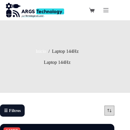
Saltar
al
Carro
contenido
de
compra
Inicio
/
Laptop 144Hz
Laptop 144Hz
☰ Filtros