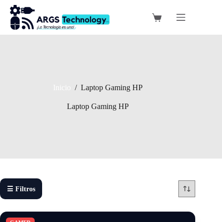
Saltar
al
Carro
contenido
de
compra
Inicio
/
Laptop Gaming HP
Laptop Gaming HP
☰ Filtros