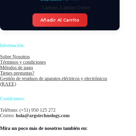
El
El
precio
precio
Laptops
,
Laptops Gamer
original
actual
era:
es:
Añadir Al Carrito
S/3,747.00.
S/3,733.00.
Información:
Sobre Nosotros
Términos y condiciones
Métodos de pago
Tienes preguntas?
Gestión de residuos de aparatos eléctricos y electrónicos
(RAEE)
Contáctanos:
Teléfono: (+51) 950 125 272
Correo:
hola@argstechnology.com
Mira un poco más de nosotros también en: