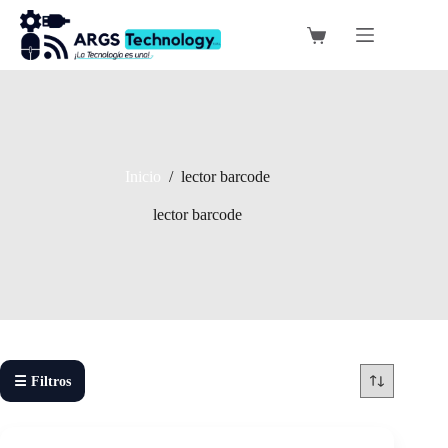
Saltar
al
Carro
contenido
de
compra
Inicio
/
lector barcode
lector barcode
☰ Filtros