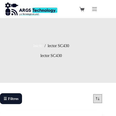
Saltar
al
Carro
contenido
de
compra
Inicio
/
lector SC430
lector SC430
☰ Filtros