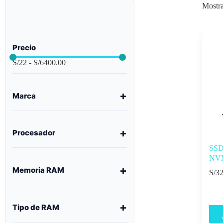
Mostra
Precio
S/
22
-
S/
6400.00
Marca
Procesador
SSD
NVM
Memoria RAM
S/
32
Tipo de RAM