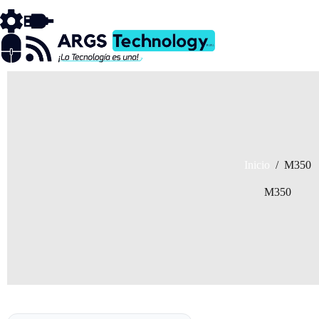
Saltar
al
contenido
Inicio
/
M350
M350