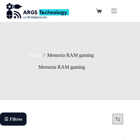
Saltar
al
Carro
contenido
de
compra
Inicio
/
Memoria RAM gaming
Memoria RAM gaming
☰ Filtros