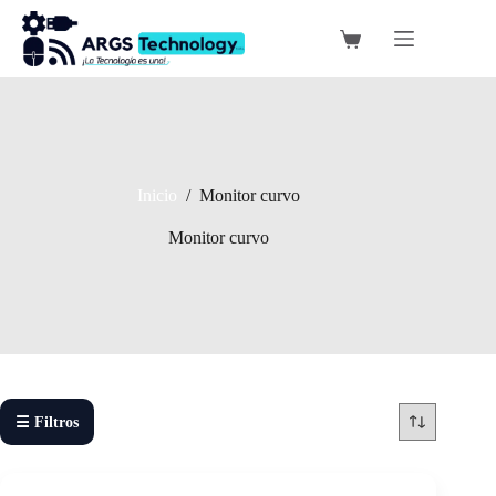
Saltar
al
Carro
contenido
de
compra
Inicio
/
Monitor curvo
Monitor curvo
☰ Filtros