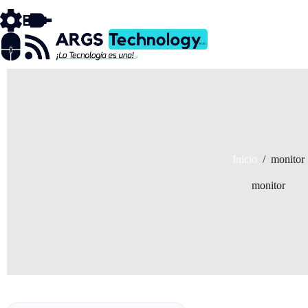
Saltar
al
contenido
Inicio
/
monitor
monitor