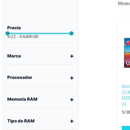
Mostra
Precio
S/
22
-
S/
6400.00
Marca
Procesador
Mon
23.
HDM
Memoria RAM
x1
S/
38
Tipo de RAM