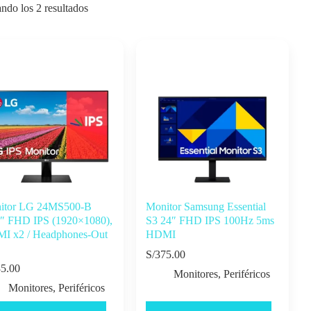
ndo los 2 resultados
itor LG 24MS500-B
Monitor Samsung Essential
8″ FHD IPS (1920×1080),
S3 24″ FHD IPS 100Hz 5ms
I x2 / Headphones-Out
HDMI
S/
375.00
5.00
Monitores
,
Periféricos
Monitores
,
Periféricos