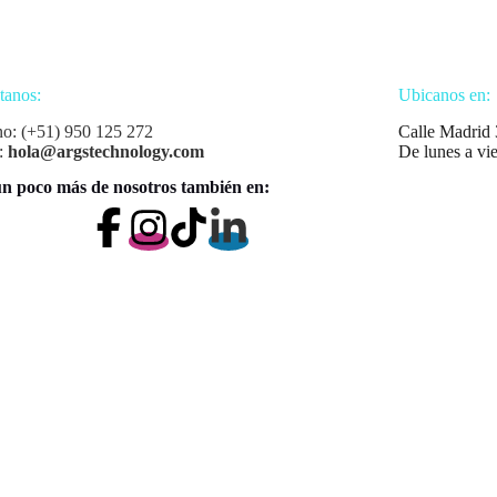
tanos:
Ubicanos en:
no: (+51) 950 125 272
Calle Madrid 
:
hola@argstechnology.com
De lunes a vi
n poco más de nosotros también en: