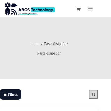
Saltar
al
Carro
contenido
de
compra
Inicio
/
Pasta disipador
Pasta disipador
☰ Filtros