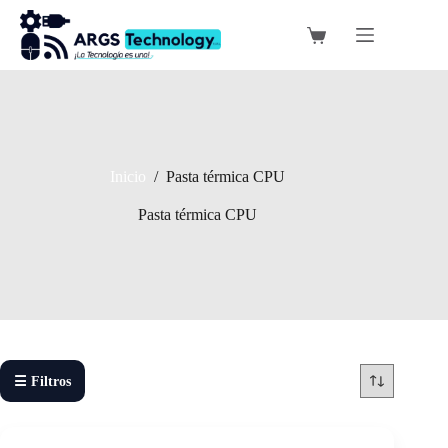
Saltar
al
Carro
contenido
de
compra
Inicio
/
Pasta térmica CPU
Pasta térmica CPU
☰ Filtros