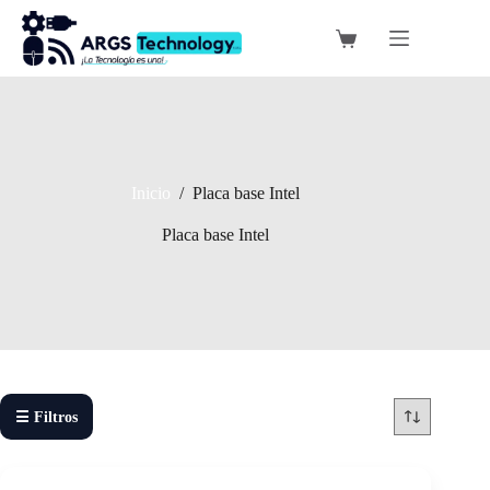
Saltar
al
Carro
contenido
de
compra
Inicio
/
Placa base Intel
Placa base Intel
☰ Filtros